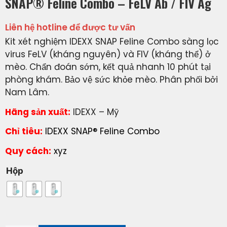
SNAP® Feline Combo – FeLV Ab / FIV Ag
Liên hệ hotline để được tư vấn
Kit xét nghiệm IDEXX SNAP Feline Combo sàng lọc
virus FeLV (kháng nguyên) và FIV (kháng thể) ở
mèo. Chẩn đoán sớm, kết quả nhanh 10 phút tại
phòng khám. Bảo vệ sức khỏe mèo. Phân phối bởi
Nam Lâm.
Hãng sản xuất:
IDEXX – Mỹ
Chỉ tiêu:
IDEXX SNAP® Feline Combo
Quy cách:
xyz
Hộp