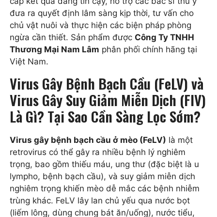
cấp kết quả đáng tin cậy, hỗ trợ các bác sĩ thú y
đưa ra quyết định lâm sàng kịp thời, tư vấn cho
chủ vật nuôi và thực hiện các biện pháp phòng
ngừa cần thiết. Sản phẩm được
Công Ty TNHH
Thương Mại Nam Lâm
phân phối chính hãng tại
Việt Nam.
Virus Gây Bệnh Bạch Cầu (FeLV) và
Virus Gây Suy Giảm Miễn Dịch (FIV)
Là Gì? Tại Sao Cần Sàng Lọc Sớm?
Virus gây bệnh bạch cầu ở mèo (FeLV)
là một
retrovirus có thể gây ra nhiều bệnh lý nghiêm
trọng, bao gồm thiếu máu, ung thư (đặc biệt là u
lympho, bệnh bạch cầu), và suy giảm miễn dịch
nghiêm trọng khiến mèo dễ mắc các bệnh nhiễm
trùng khác. FeLV lây lan chủ yếu qua nước bọt
(liếm lông, dùng chung bát ăn/uống), nước tiểu,