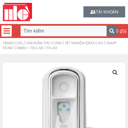
TÀI KHOẢN
0
₫
TRANG CHỦ
/
SẢN PHẨM THÚ CƯNG
/
XÉT NGHIỆM IDEXX CAG
/ SNAP®
FELINE COMBO – FELV AB / FIV AG