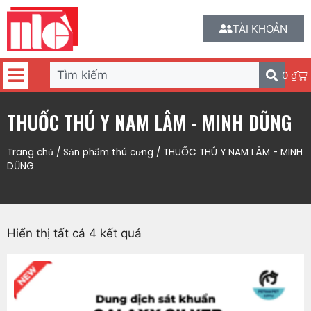
TÀI KHOẢN
0
₫
THUỐC THÚ Y NAM LÂM - MINH DŨNG
Trang chủ
/
Sản phẩm thú cưng
/ THUỐC THÚ Y NAM LÂM - MINH
DŨNG
Hiển thị tất cả 4 kết quả