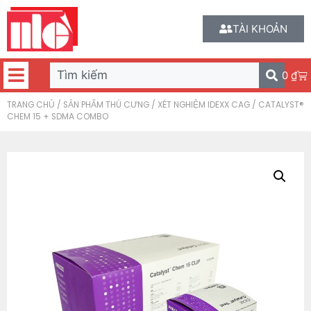
TÀI KHOẢN
0
₫
TRANG CHỦ
/
SẢN PHẨM THÚ CƯNG
/
XÉT NGHIỆM IDEXX CAG
/ CATALYST®
CHEM 15 + SDMA COMBO