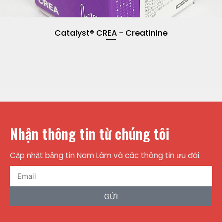
Catalyst® CREA - Creatinine
Nhận thông tin từ chúng tôi
Cập nhật bảng tin Nam Lâm và các thông tin ưu đãi.
GỬI