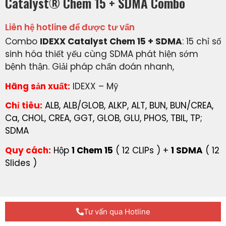
Catalyst® Chem 15 + SDMA Combo
Liên hệ hotline để được tư vấn
Combo
IDEXX Catalyst Chem 15 + SDMA
: 15 chỉ số
sinh hóa thiết yếu cùng SDMA phát hiện sớm
bệnh thận. Giải pháp chẩn đoán nhanh,
Hãng sản xuất:
IDEXX – Mỹ
Chỉ tiêu:
ALB, ALB/GLOB, ALKP, ALT, BUN, BUN/CREA,
Ca, CHOL, CREA, GGT, GLOB, GLU, PHOS, TBIL, TP;
SDMA
Quy cách:
Hộp
1 Chem 15
( 12 CLIPs ) +
1 SDMA
( 12
Slides )
Tư vấn qua Hotline