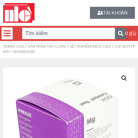
TÀI KHOẢN
0
₫
TRANG CHỦ
/
SẢN PHẨM THÚ CƯNG
/
XÉT NGHIỆM IDEXX CAG
/ CATALYST®
MG – MAGNESIUM