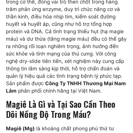
trong cơ thể, đóng vai trò then chốt trong hàng
trăm phản ứng enzyme, duy trì chức năng cơ và
thần kinh, điều hòa nhịp tim, kiểm soát đường
huyết và huyết áp, cũng như hỗ trợ tổng hợp
protein và DNA. Cả tình trạng thiếu hụt (hạ magie
máu) và dư thừa (tăng magie máu) đều có thể gây
ra những rối loạn nghiêm trọng, ảnh hưởng đến
sức khỏe và tính mạng của thú cưng. Với công
nghệ dry-slide tiên tiến, xét nghiệm này cung cấp
thông tin lâm sàng kịp thời, hỗ trợ chẩn đoán và
quản lý hiệu quả các tình trạng bệnh lý phức tạp.
Sản phẩm được
Công Ty TNHH Thương Mại Nam
Lâm
phân phối chính hãng tại Việt Nam.
Magiê Là Gì và Tại Sao Cần Theo
Dõi Nồng Độ Trong Máu?
Magiê (Mg)
là khoáng chất phong phú thứ tư