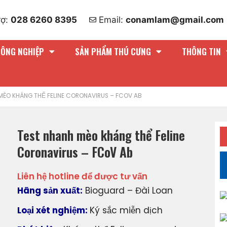
rợ:
028 6260 8395
Email:
conamlam@gmail.com
NÔNG NGHIỆP
SẢN PHẨM THÚ CƯNG
THÔNG TIN
MÈO KHÁNG THỂ FELINE CORONAVIRUS – FCOV AB
Test nhanh mèo kháng thể Feline
Coronavirus – FCoV Ab
Liên hệ hotline để được tư vấn
Hãng sản xuất:
Bioguard – Đài Loan
Loại xét nghiệm:
Ký sắc miễn dịch