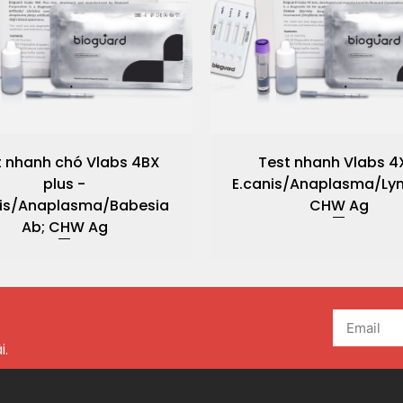
t nhanh chó Vlabs 4BX
Test nhanh Vlabs 4
plus -
E.canis/Anaplasma/Ly
nis/Anaplasma/Babesia
CHW Ag
Ab; CHW Ag
i.