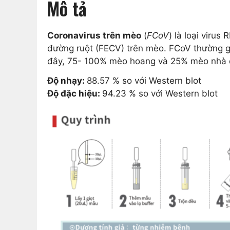
Mô tả
Coronavirus trên mèo
(
FCoV
) là loại viru
đường ruột (FECV) trên mèo. FCoV thường gặ
đây, 75- 100% mèo hoang và 25% mèo nhà dư
Độ nhạy:
88.57 % so với Western blot
Độ đặc hiệu:
94.23 % so với Western blot