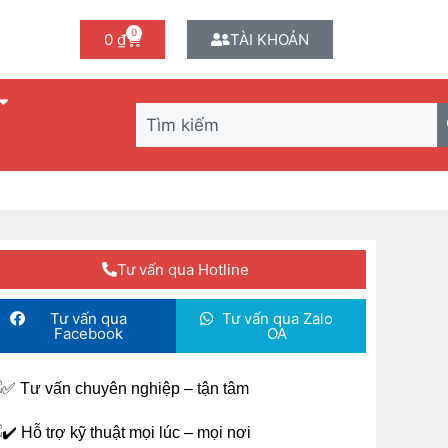
0
0
₫
TÀI KHOẢN
Tư vấn qua Hotline
Tư vấn qua
Tư vấn qua Zalo
Facebook
OA
T
ư vấn chuyên nghiệp – tận tâm
H
ỗ trợ kỹ thuật mọi lúc – mọi nơi