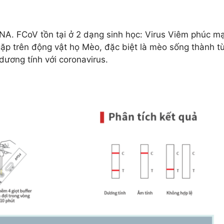
s RNA. FCoV tồn tại ở 2 dạng sinh học: Virus Viêm phúc 
p trên động vật họ Mèo, đặc biệt là mèo sống thành t
ơng tính với coronavirus.