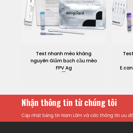
g
Test nhanh mèo kháng
Tes
nguyên Giảm bạch cầu mèo
V
FPV Ag
E.ca
Nhận thông tin từ chúng tôi
Cập nhật bảng tin Nam Lâm và các thông tin ưu đã