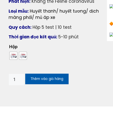
Phát hiện:
Kháng thể Feline coronavirus
Loại mẫu:
Huyết thanh/ huyết tương/ dịch
màng phổi/ mủ áp xe
Quy cách:
Hộp 5 test | 10 test
Thời gian đọc kết quả:
5-10 phút
Hộp
Thêm vào giỏ hàng