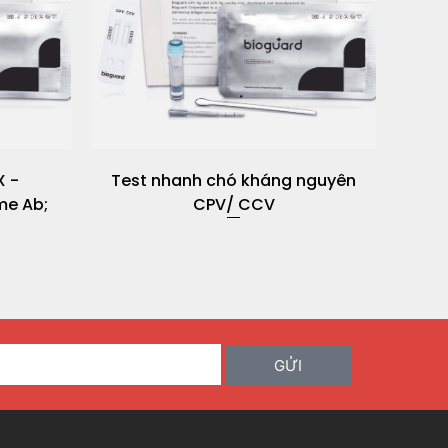
X -
Test nhanh chó kháng nguyên
T
me Ab;
CPV/ CCV
kh
GỬI