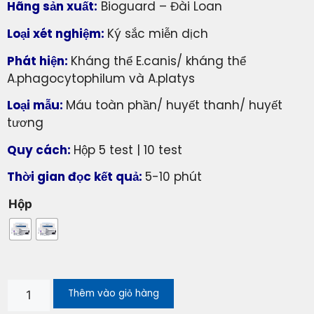
Hãng sản xuất:
Bioguard – Đài Loan
Loại xét nghiệm:
Ký sắc miễn dịch
Phát hiện:
Kháng thể E.canis/ kháng thể
A.phagocytophilum và A.platys
Loại mẫu:
Máu toàn phần/ huyết thanh/ huyết
tương
Quy cách:
Hộp 5 test | 10 test
Thời gian đọc kết quả:
5-10 phút
Hộp
Thêm vào giỏ hàng