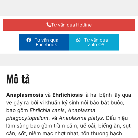
Tư vấn qua Hotline
Tư vấn qua
Tư vấn qua
Facebook
Zalo OA
Mô tả
Anaplasmosis
và
Ehrlichiosis
là hai bệnh lây qua
ve gây ra bởi vi khuẩn ký sinh nội bào bắt buộc,
bao gồm
Ehrlichia canis
,
Anaplasma
phagocytophilum
, và
Anaplasma platys
. Dấu hiệu
lâm sàng bao gồm trầm cảm, uể oải, biếng ăn, sụt
cân, sốt, niêm mạc nhợt nhạt, tổn thương hạch