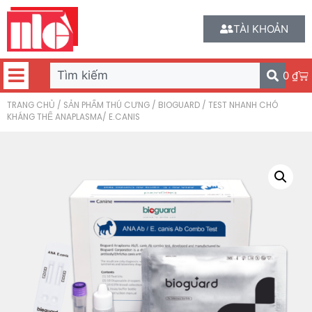
TÀI KHOẢN
0
₫
TRANG CHỦ
/
SẢN PHẨM THÚ CƯNG
/
BIOGUARD
/ TEST NHANH CHÓ
KHÁNG THỂ ANAPLASMA/ E.CANIS